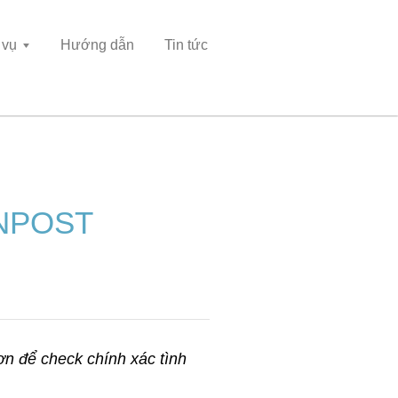
 vụ
Hướng dẫn
Tin tức
VNPOST
n để check chính xác tình