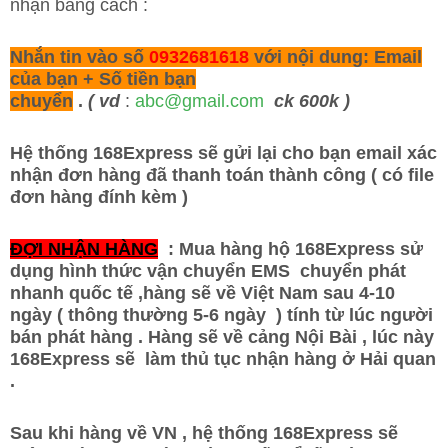
nhận bằng cách :
Nhắn tin vào số
0932681618
với nội dung: Email
của bạn + Số tiền bạn
chuyển
.
(
vd
:
abc@gmail.com
ck 600k )
Hệ thống 168Express sẽ gửi lại cho bạn email xác
nhận đơn hàng đã thanh toán thành công ( có file
đơn hàng đính kèm )
ĐỢI NHẬN HÀNG
: Mua hàng hộ
168Express
sử
dụng hình thức vận chuyển EMS chuyển phát
nhanh quốc tế ,hàng sẽ về Việt Nam sau 4-10
ngày ( thông thường 5-6 ngày ) tính từ lúc người
bán phát hàng . Hàng sẽ về cảng Nội Bài , lúc này
168Express sẽ làm thủ tục nhận hàng ở Hải quan
.
Sau khi hàng về VN , hệ thống 168Express sẽ