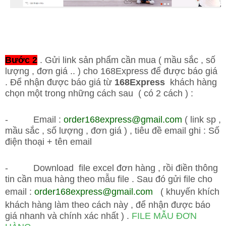
Bước 2
. Gửi link sản phẩm cần mua ( mầu sắc , số
lượng , đơn giá .. ) cho 168Express để được báo giá
. Để nhận được báo giá từ
168Express
khách hàng
chọn một trong những cách sau ( có 2 cách ) :
- Email :
order168
express@gmail.com
( link sp ,
mầu sắc , số lượng , đơn giá ) , tiêu đề email ghi : Số
điện thoại + tên email
- Download file excel đơn hàng , rồi điền thông
tin cần mua hàng theo mẫu file . Sau đó gửi file cho
email :
order168
express@gmail.com
( khuyến khích
khách hàng làm theo cách này , để nhận được báo
giá nhanh và chính xác nhất ) .
FILE MẪU ĐƠN