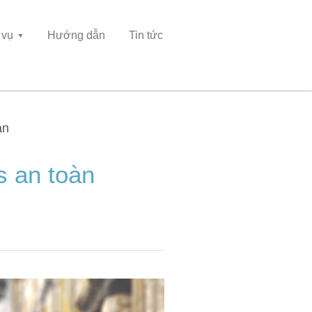
 vụ
Hướng dẫn
Tin tức
àn
s an toàn