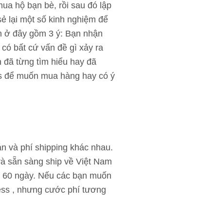
ua hộ bạn bè, rồi sau đó lập
ẻ lại một số kinh nghiệm để
àn ở đây gồm 3 ý: Bạn nhận
có bất cứ vấn đề gì xảy ra
 đã từng tìm hiểu hay đã
ess để muốn mua hàng hay có ý
án và phí shipping khác nhau.
và sẵn sàng ship về Việt Nam
9 – 60 ngày. Nếu các bạn muốn
ess , nhưng cước phí tương