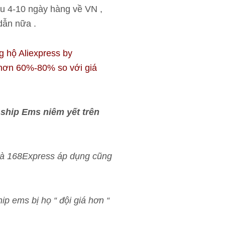
au 4-10 ngày hàng về VN ,
dẫn nữa .
g hộ Aliexpress by
 hơn 60%-80% so với giá
 ship Ems niêm yết trên
 mà 168Express áp dụng cũng
ip ems bị họ “ đội giá hơn “