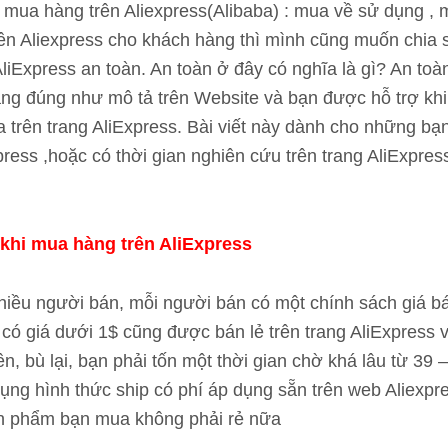
mua hàng trên Aliexpress(Alibaba) : mua về sử dụng , m
n Aliexpress cho khách hàng thì mình cũng muốn chia s
liExpress an toàn. An toàn ở đây có nghĩa là gì? An to
g đúng như mô tả trên Website và bạn được hỗ trợ khi 
trên trang AliExpress. Bài viết này dành cho những bạn
ress ,hoặc có thời gian nghiên cứu trên trang AliExpr
 khi mua hàng trên AliExpress
nhiều người bán, mỗi người bán có một chính sách giá b
có giá dưới 1$ cũng được bán lẻ trên trang AliExpress 
ên, bù lại, bạn phải tốn một thời gian chờ khá lâu từ 3
ụng hình thức ship có phí áp dụng sẵn trên web Aliexpr
ản phẩm bạn mua không phải rẻ nữa