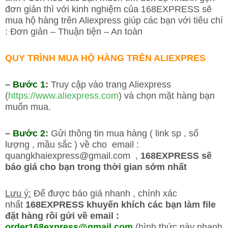
đơn giản thì với kinh nghiệm của 168EXPRESS sẽ
mua hộ hàng trên Aliexpress giúp các bạn với tiêu chí
: Đơn giản – Thuận tiện – An toàn
QUY TRÌNH MUA HỘ HÀNG TRÊN ALIEXPRES
–
Bước 1
:
Truy cập vào trang Aliexpress
(
https://www.aliexpress.com
) và chọn mặt hàng bạn
muốn mua.
–
Bước 2
:
Gửi thông tin mua hàng ( link sp , số
lượng , mầu sắc ) về cho email :
quangkhaiexpress@gmail.com ,
168EXPRESS
sẽ
báo giá cho bạn trong thời gian sớm nhất
Lưu ý:
Để được báo giá nhanh , chính xác
nhất
168EXPRESS khuyến khích các bạn làm file
đặt hàng rồi gửi về
email :
order168express@gmail.com
(hình thức này nhanh