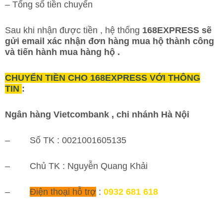
– Tổng số tiền chuyển
Sau khi nhận được tiền , hệ thống
168EXPRESS
sẽ
gửi email xác nhận đơn hàng mua hộ thành công
và tiến hành mua hàng hộ .
CHUYỂN TIỀN CHO 168EXPRESS VỚI THÔNG
TIN
:
Ngân hàng Vietcombank , chi nhánh Hà Nội
– Số TK : 0021001605135
– Chủ TK : Nguyễn Quang Khải
–
Điện thoại hỗ trợ
:
0932 681 618