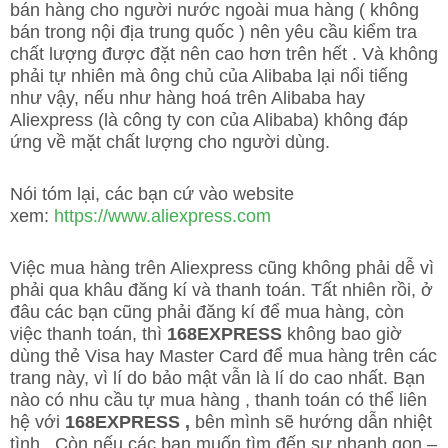
bán hàng cho người nước ngoài mua hàng ( không
bán trong nội địa trung quốc ) nên yêu cầu kiểm tra
chất lượng được đặt nên cao hơn trên hết . Và không
phải tự nhiên mà ông chủ của Alibaba lại nổi tiếng
như vậy, nếu như hàng hoá trên Alibaba hay
Aliexpress (là công ty con của Alibaba) không đáp
ứng về mặt chất lượng cho người dùng.
Nói tóm lại, các bạn cứ vào website
xem:
https://www.aliexpress.com
Việc mua hàng trên Aliexpress cũng không phải dễ vì
phải qua khâu đăng kí và thanh toán. Tất nhiên rồi, ở
đâu các bạn cũng phải đăng kí để mua hàng, còn
việc thanh toán, thì
168EXPRESS
không bao giờ
dùng thẻ Visa hay Master Card để mua hàng trên các
trang này, vì lí do bảo mật vẫn là lí do cao nhất. Bạn
nào có nhu cầu tự mua hàng , thanh toán có thể liên
hệ với
168EXPRESS ,
bên mình sẽ hướng dẫn nhiệt
tình . Còn nếu các bạn muốn tìm đến sự nhanh gọn –