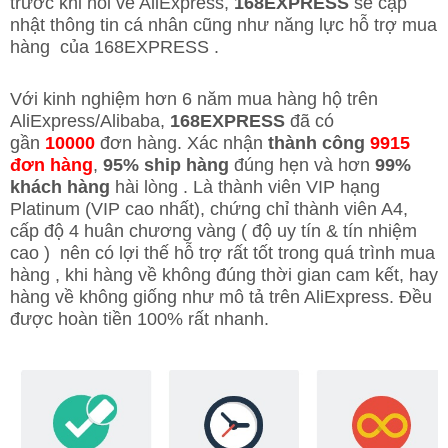
trước khi nói về AliExpress,
168EXPRESS
sẽ cập
nhật thông tin cá nhân cũng như năng lực hỗ trợ mua
hàng của 168EXPRESS .
Với kinh nghiệm hơn 6 năm mua hàng hộ trên
AliExpress/Alibaba,
168EXPRESS
đã có
gần
10000
đơn hàng. Xác nhận
thành công
9915
đơn hàng
,
95% ship hàng
đúng hẹn và hơn
99%
khách hàng
hài lòng . Là thành viên VIP hạng
Platinum (VIP cao nhất), chứng chỉ thành viên A4,
cấp độ 4 huân chương vàng ( độ uy tín & tín nhiệm
cao ) nên có lợi thế hỗ trợ rất tốt trong quá trình mua
hàng , khi hàng về không đúng thời gian cam kết, hay
hàng về không giống như mô tả trên AliExpress. Đều
được hoàn tiền 100% rất nhanh.