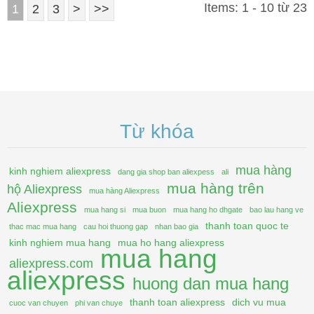
Items: 1 - 10 từ 23
1
2
3
>
>>
Từ khóa
mua hàng
kinh nghiem aliexpress
dang gia shop ban aliexpess
ali
mua hàng trên
hộ Aliexpress
mua hàng Aliexpress
Aliexpress
mua hang si
mua buon
mua hang ho dhgate
bao lau hang ve
thanh toan quoc te
thac mac mua hang
cau hoi thuong gap
nhan bao gia
kinh nghiem mua hang
mua ho hang aliexpress
mua hang
aliexpress.com
aliexpress
huong dan mua hang
thanh toan aliexpress
dich vu mua
cuoc van chuyen
phi van chuye